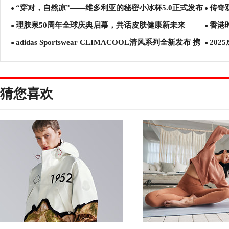
“穿对，自然凉”——维多利亚的秘密小冰杯5.0正式发布
传奇双
●
都市生
●
理肤泉50周年全球庆典启幕，共话皮肤健康新未来
香港
●
●
adidas Sportswear CLIMACOOL清风系列全新发布 携
202
●
合，打
●
手新生代冠军潘展乐、王欣瑜、吴艳妮、胡明轩，刷新透
创城市
爽新标准
猜您喜欢