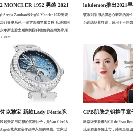
2 MONCLER 1952 男装 2021
lululemon推出202
由Sergio Zambon设计的2 Moncler 1952男装
该系列采用品牌悉心研发的高性
春夏系列
备
2021春夏系列,于多方采撷丰富灵感:从法国阿
为训练场景打造，适用于不同强
尔卑斯山脉之巅到美国科德角的连绵海岸,引
人深思。
梵克雅宝 新款Lady Féerie腕
CPB肌肤之钥携手章
唤起美梦与幻想的优雅仙子，是Van Cleef &
殿堂级美妆奢品Clé de Peau Be
表
演绎琉金唇膏大片
Arpels梵克雅宝作品中永恒的灵感。世家以
琉金唇膏奢耀上市，臻美呈现四