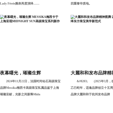
Lady Féerie腕表再度演绎……
四重奢华质地。
夜幕曙光，璀璨生辉
大麗和和发布品牌精
2024年11月22日，法国时尚钻石高级珠宝
&#8203; (2025年3月
MESSIKA梅西卡于上海呈现
蜻蜓之姿演绎东方珠
品牌Messika梅西卡高级珠宝私属品鉴于上海
乙巳蛇年，适逢品牌创立十五周
MIDNIGHT SUN高级珠宝系
范式
璀璨呈献，光影之间新释Midn
品牌大麗和和于杭州发布品牌
列新作