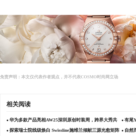
免责声明：本文仅代表作者观点，并不代表COSMO时尚网立场
相关阅读
华为多款产品亮相AW25深圳原创时装周，跨界大秀共
有尾Y
●
●
探索瑞士院线级焕白 Swissline施维兰倾献三源光愈矩阵
自然而
启时尚科技美学新潮流
●
●