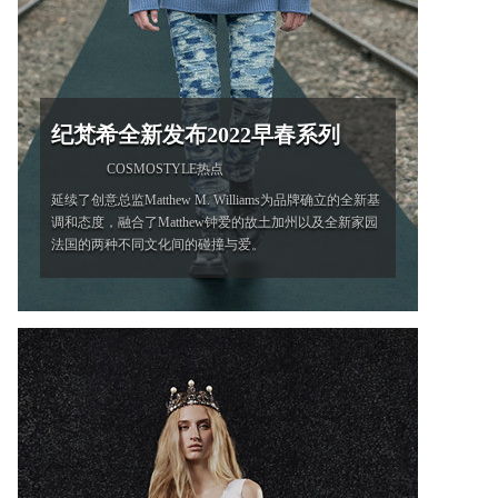
纪梵希全新发布2022早春系列
COSMOSTYLE热点
延续了创意总监Matthew M. Williams为品牌确立的全新基
调和态度，融合了Matthew钟爱的故土加州以及全新家园
法国的两种不同文化间的碰撞与爱。
'