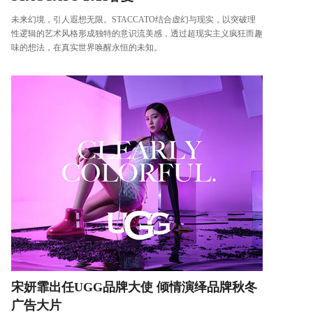
未来幻境，引人遐想无限。STACCATO结合虚幻与现实，以突破理
性逻辑的艺术风格形成独特的意识流美感，透过超现实主义疯狂而趣
味的想法，在真实世界唤醒永恒的未知。
宋妍霏出任UGG品牌大使 倾情演绎品牌秋冬
广告大片