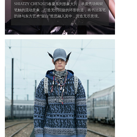
SHIATZY CHEN2025春夏系列形象大片，承袭秀场蜿蜒
笔触的流动意象，打造无尽回旋的环形轨道，将书法落笔
韵律与东方艺术“留白”哲思融入其中，营造无尽意境。
'