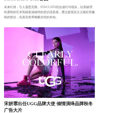
未来幻境，引人遐想无限。STACCATO结合虚幻与现实，以突破理
性逻辑的艺术风格形成独特的意识流美感，透过超现实主义疯狂而趣
味的想法，在真实世界唤醒永恒的未知。
宋妍霏出任UGG品牌大使 倾情演绎品牌秋冬
广告大片