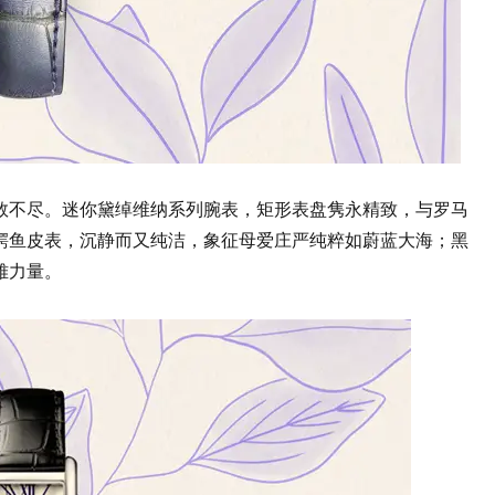
数不尽。迷你黛绰维纳系列腕表，矩形表盘隽永精致，与罗马
鳄鱼皮表，沉静而又纯洁，象征母爱庄严纯粹如蔚蓝大海；黑
雅力量。