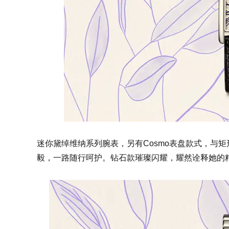
迷你黛绰维纳系列腕表，另有Cosmo表盘款式，与
毅，一路随行呵护。钻石款璀璨闪耀，耀然诠释她的