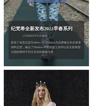
纪梵希全新发布2022早春系列
COSMOSTYLE热点
延续了创意总监Matthew M. Williams为品牌确立的全新基
调和态度，融合了Matthew钟爱的故土加州以及全新家园
法国的两种不同文化间的碰撞与爱。
'