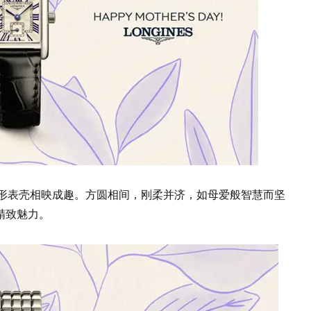
矩形表壳相映成趣。方圆相间，刚柔并济，如母爱般智慧而坚
精致魅力。