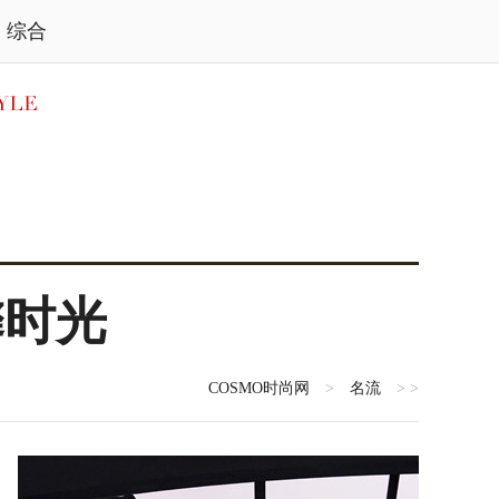
综合
馨时光
COSMO时尚网
>
名流
> >