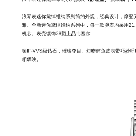
浪琴表迷你黛绰维纳系列简约外观，经典设计，摩登
雅。全新迷你黛绰维纳系列中，每一款腕表均采用21.50
机芯。表壳镶饰38颗上品韦塞尔
顿IF-VVS级钻石，璀璨夺目。短吻鳄鱼皮表带巧
相辉映。