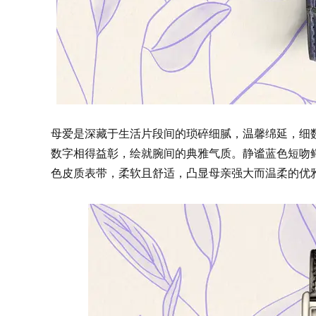
母爱是深藏于生活片段间的琐碎细腻，温馨绵延，细
数字相得益彰，绘就腕间的典雅气质。静谧蓝色短吻
色皮质表带，柔软且舒适，凸显母亲强大而温柔的优