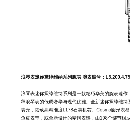
浪琴表迷你黛绰维纳系列腕表 腕表编号：L5.200.4.75.
浪琴表迷你黛绰维纳系列是一款精巧华美的腕表臻作
释浪琴表的低调奢华与现代优雅。全新迷你黛绰维纳系列中
表壳，搭载高精准度L178石英机芯。Cosmo圆形
鱼皮表带，或全新设计的精钢表链，由198个链节组