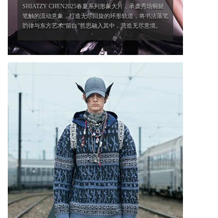
SHIATZY CHEN2025春夏系列形象大片，承袭秀场蜿蜒
笔触的流动意象，打造无尽回旋的环形轨道，将书法落笔
韵律与东方艺术“留白”哲思融入其中，营造无尽意境。
'