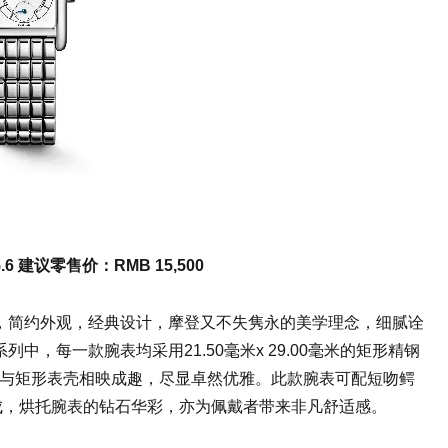
6 建议零售价：RMB 15,500
，简约外观，经典设计，摩登又不失隽永的美学理念，细腻诠
，每一款腕表均采用21.50毫米x 29.00毫米的矩形精钢
表盘与矩形表壳相映成趣，尽显卓然优雅。此款腕表可配短吻鳄
成，烘托腕表的钻石华彩，亦为佩戴者带来非凡舒适感。