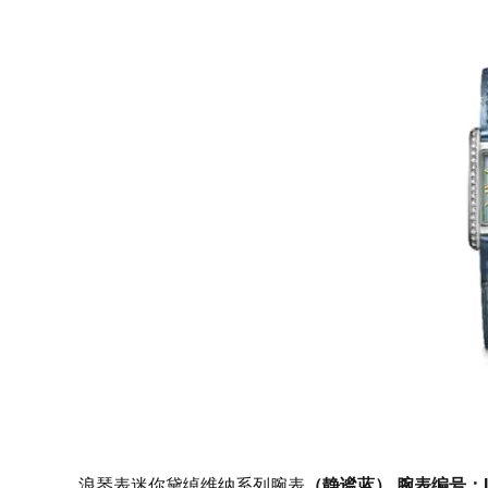
浪琴表迷你黛绰维纳系列腕表
（静谧蓝） 腕表编号：L5.2