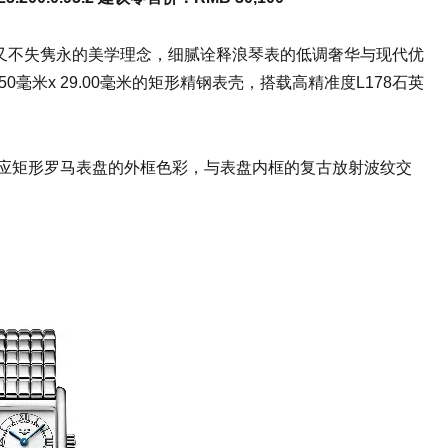
又不失隽永的美学理念，细腻诠释浪琴表的低调奢华与现代优
毫米x 29.00毫米的矩形精钢表壳，搭载高精准度L178石英
妙呼应矩形罗马表盘的外框色彩，与表盘内框的复古放射波纹交