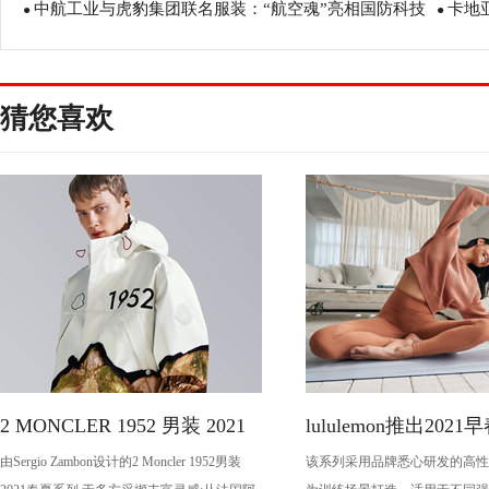
中航工业与虎豹集团联名服装：“航空魂”亮相国防科技
卡地
年轻化东方美学
●
式夏日
●
文博会
猜您喜欢
2 MONCLER 1952 男装 2021
lululemon推出202
由Sergio Zambon设计的2 Moncler 1952男装
该系列采用品牌悉心研发的高性
春夏系列
备