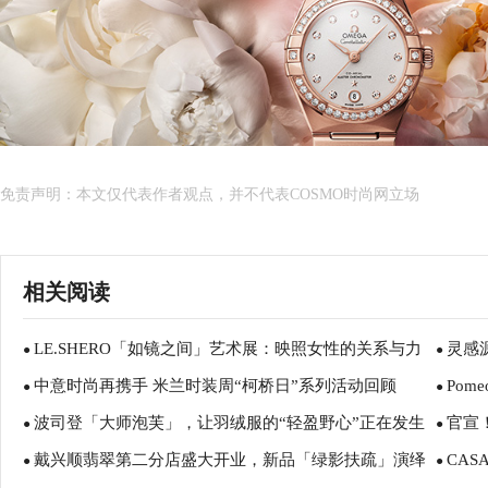
免责声明：本文仅代表作者观点，并不代表COSMO时尚网立场
相关阅读
LE.SHERO「如镜之间」艺术展：映照女性的关系与力
灵感源
●
●
中意时尚再携手 米兰时装周“柯桥日”系列活动回顾
Pom
量
●
CART
●
波司登「大师泡芙」，让羽绒服的“轻盈野心”正在发生
官宣
●
●
戴兴顺翡翠第二分店盛大开业，新品「绿影扶疏」演绎
CAS
●
使身份
●