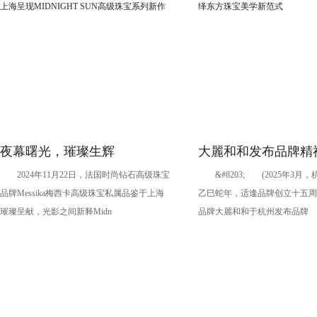
夜幕曙光，璀璨生辉
大麗和和发布品牌精
2024年11月22日，法国时尚钻石高级珠宝
&#8203; (2025年3月，
MESSIKA梅西卡于上海呈现
蜻蜓之姿演绎东方珠
品牌Messika梅西卡高级珠宝私属品鉴于上海
乙巳蛇年，适逢品牌创立十五周
MIDNIGHT SUN高级珠宝系列
范式
璀璨呈献，光影之间新释Midn
品牌大麗和和于杭州发布品牌
新作