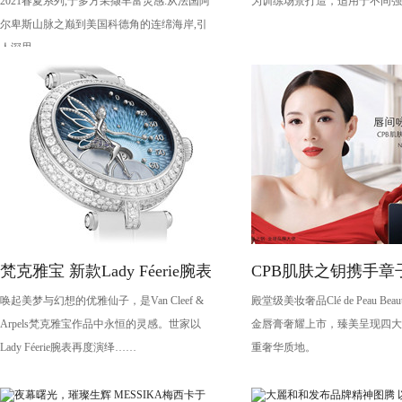
2021春夏系列,于多方采撷丰富灵感:从法国阿
为训练场景打造，适用于不同强
尔卑斯山脉之巅到美国科德角的连绵海岸,引
人深思。
梵克雅宝 新款Lady Féerie腕表
CPB肌肤之钥携手章
唤起美梦与幻想的优雅仙子，是Van Cleef &
殿堂级美妆奢品Clé de Peau Be
演绎琉金唇膏大片
Arpels梵克雅宝作品中永恒的灵感。世家以
金唇膏奢耀上市，臻美呈现四大
Lady Féerie腕表再度演绎……
重奢华质地。