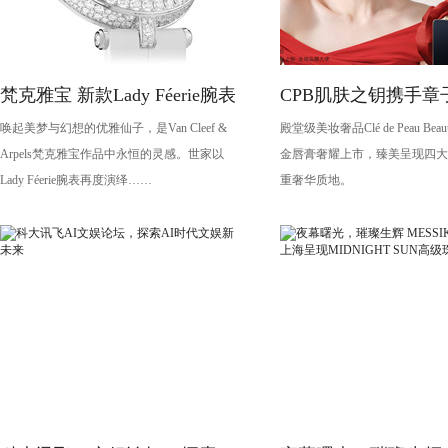
梵克雅宝 新款Lady Féerie腕表
CPB肌肤之钥携手章
唤起美梦与幻想的优雅仙子，是Van Cleef &
殿堂级美妆奢品Clé de Peau Be
演绎琉金唇膏大片
Arpels梵克雅宝作品中永恒的灵感。世家以
金唇膏奢耀上市，臻美呈现四大
Lady Féerie腕表再度演绎……
重奢华质地。