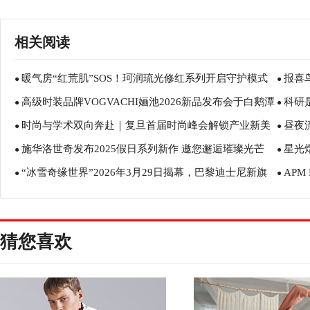
相关阅读
暖气房“红荒肌”SOS！珂润琉光修红系列开启守护模式
报喜
●
●
高级时装品牌VOGVACHI婳池2026新品发布会于白鹅潭
科研
●
候”的
●
时尚与学术双向奔赴｜复旦首届时尚峰会解锁产业新美
昼夜
大湾区艺术中心举办
●
品牌
●
施华洛世奇发布2025假日系列新作 邀您邂逅璀璨光芒
星光
学与穿搭新灵感
●
表
●
“冰雪奇缘世界”2026年3月29日揭幕，巴黎迪士尼新旗
APM
●
Gran
●
舰园区正式开放
猜您喜欢