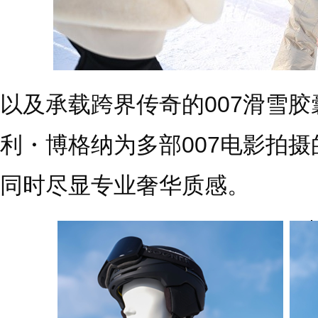
以及承载跨界传奇的007滑雪胶
利・博格纳为多部007电影拍
同时尽显专业奢华质感。