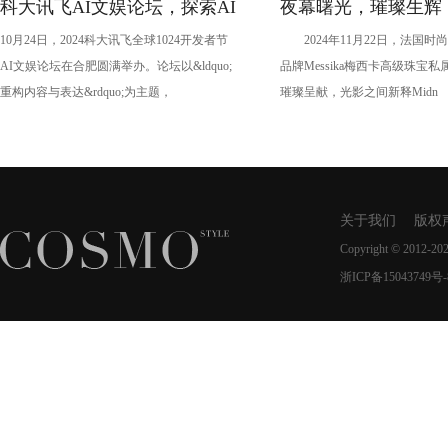
科大讯飞AI文娱论坛，探索AI
夜幕曙光，璀璨生辉
10月24日，2024科大讯飞全球1024开发者节
2024年11月22日，法国时
时代文娱新未来
MESSIKA梅西卡于
AI文娱论坛在合肥圆满举办。论坛以&ldquo;
品牌Messika梅西卡高级珠宝
MIDNIGHT SUN
重构内容与表达&rdquo;为主题，
璀璨呈献，光影之间新释Midn
新作
关于我们
版权
Copyright © 2012-20
浙ICP备15043749号