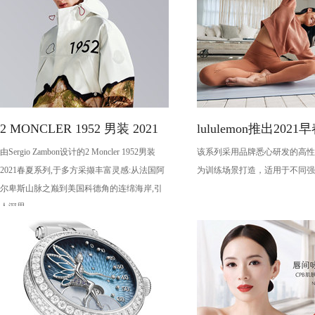
2 MONCLER 1952 男装 2021
lululemon推出202
由Sergio Zambon设计的2 Moncler 1952男装
该系列采用品牌悉心研发的高性
春夏系列
备
2021春夏系列,于多方采撷丰富灵感:从法国阿
为训练场景打造，适用于不同强
尔卑斯山脉之巅到美国科德角的连绵海岸,引
人深思。