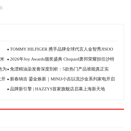
场
TOMMY HILFIGER 携手品牌全球代言人金智秀JISOO
●
米
2026年Joy Awards颁奖盛典 Chopard萧邦荣耀担任沙特
发布2026新年系列 骏马启程，共庆新岁
●
色为
免漂精油染发膏深度剖析：5款热门产品谁能真正实
阿拉伯Joy Awards合作伙伴暨官方奖杯缔造者
●
大开
新春纳吉 鎏金焕新｜MINIJ小吉以流沙金系列家电开启
现“染护一体”？
●
品牌新引擎 | HAZZYS首家旗舰店启幕上海新天地
新年家装新风尚
●