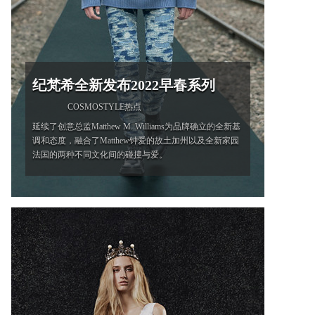
纪梵希全新发布2022早春系列
COSMOSTYLE热点
延续了创意总监Matthew M. Williams为品牌确立的全新基
调和态度，融合了Matthew钟爱的故土加州以及全新家园
法国的两种不同文化间的碰撞与爱。
'