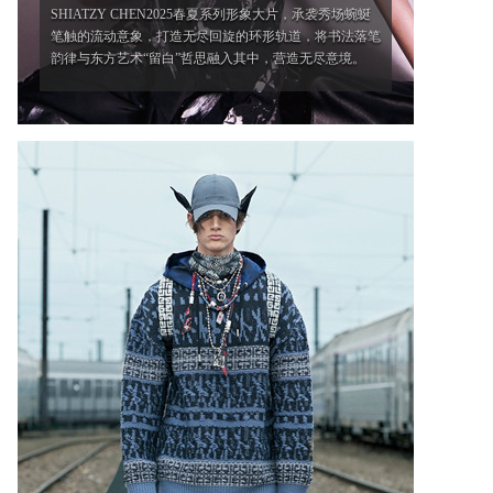
SHIATZY CHEN2025春夏系列形象大片，承袭秀场蜿蜒
笔触的流动意象，打造无尽回旋的环形轨道，将书法落笔
韵律与东方艺术“留白”哲思融入其中，营造无尽意境。
'