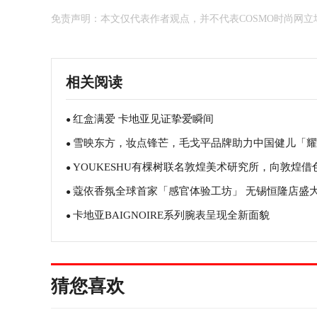
免责声明：本文仅代表作者观点，并不代表COSMO时尚网立
相关阅读
红盒满爱 卡地亚见证挚爱瞬间
●
雪映东方，妆点锋芒，毛戈平品牌助力中国健儿「耀
●
YOUKESHU有棵树联名敦煌美术研究所，向敦煌借
兰」
●
蔻依香氛全球首家「感官体验工坊」 无锡恒隆店盛
自然织衣
●
卡地亚BAIGNOIRE系列腕表呈现全新面貌
幕
●
猜您喜欢