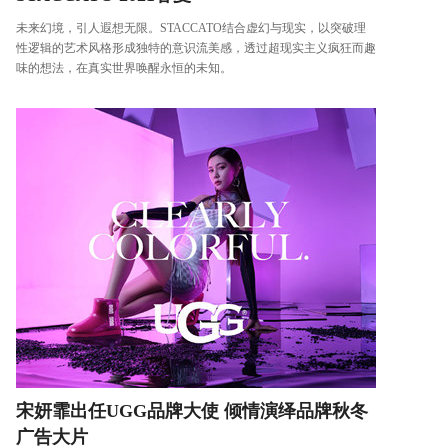
未来幻境，引人遐想无限。STACCATO结合虚幻与现实，以突破理
性逻辑的艺术风格形成独特的意识流美感，透过超现实主义疯狂而趣
味的想法，在真实世界唤醒永恒的未知。
宋妍霏出任UGG品牌大使 倾情演绎品牌秋冬
广告大片