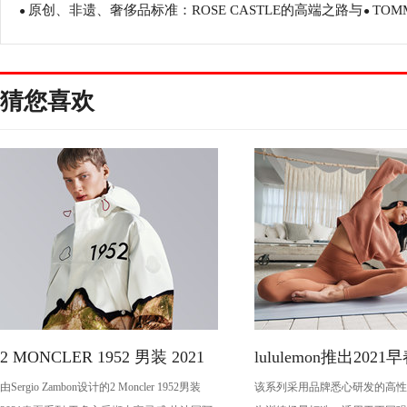
原创、非遗、奢侈品标准：ROSE CASTLE的高端之路与
TOM
特“泰度”重塑生活美学
●
202
●
定价逻辑
猜您喜欢
2 MONCLER 1952 男装 2021
lululemon推出202
由Sergio Zambon设计的2 Moncler 1952男装
该系列采用品牌悉心研发的高性
春夏系列
备