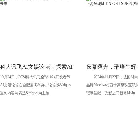
科大讯飞AI文娱论坛，探索AI
夜幕曙光，璀璨生辉
10月24日，2024科大讯飞全球1024开发者节
2024年11月22日，法国时
时代文娱新未来
MESSIKA梅西卡于
AI文娱论坛在合肥圆满举办。论坛以&ldquo;
品牌Messika梅西卡高级珠宝
MIDNIGHT SUN
重构内容与表达&rdquo;为主题，
璀璨呈献，光影之间新释Midn
新作