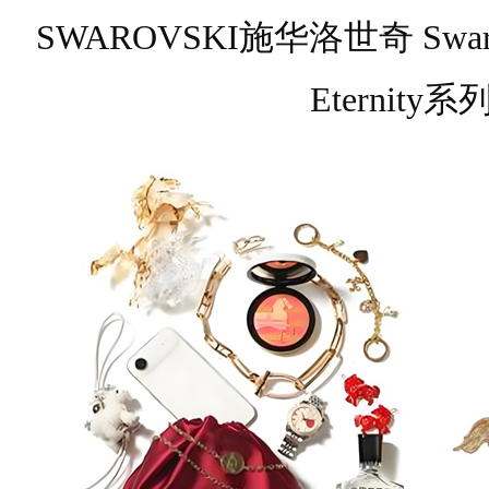
SWAROVSKI施华洛世奇 Swarovsk
Eternity