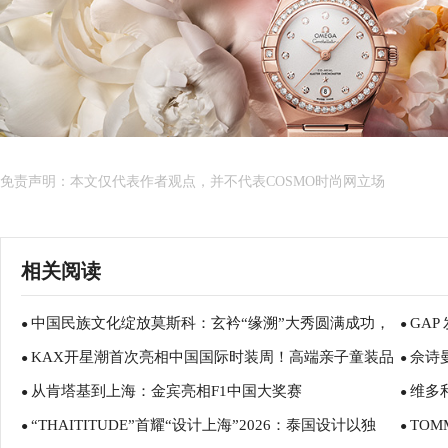
免责声明：本文仅代表作者观点，并不代表COSMO时尚网立场
相关阅读
中国民族文化绽放莫斯科：玄衿“缘溯”大秀圆满成功，
GAP
●
●
KAX开星潮首次亮相中国国际时装周！高端亲子童装品
佘诗
以服装为媒转译东方美学
●
达和成
●
从肯塔基到上海：金宾亮相F1中国大奖赛
维多
牌“圈粉无数”
●
●
“THAITITUDE”首耀“设计上海”2026：泰国设计以独
TOM
●
夏日灵
●