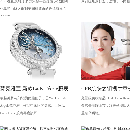
2021春夏系列,于多方采撷丰富灵感:从法国阿
为训练场景打造，适用于不同强
尔卑斯山脉之巅到美国科德角的连绵海岸,引
人深思。
梵克雅宝 新款Lady Féerie腕表
CPB肌肤之钥携手章
唤起美梦与幻想的优雅仙子，是Van Cleef &
殿堂级美妆奢品Clé de Peau Be
演绎琉金唇膏大片
Arpels梵克雅宝作品中永恒的灵感。世家以
金唇膏奢耀上市，臻美呈现四大
Lady Féerie腕表再度演绎……
重奢华质地。