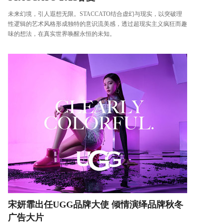
未来幻境，引人遐想无限。STACCATO结合虚幻与现实，以突破理
性逻辑的艺术风格形成独特的意识流美感，透过超现实主义疯狂而趣
味的想法，在真实世界唤醒永恒的未知。
宋妍霏出任UGG品牌大使 倾情演绎品牌秋冬
广告大片