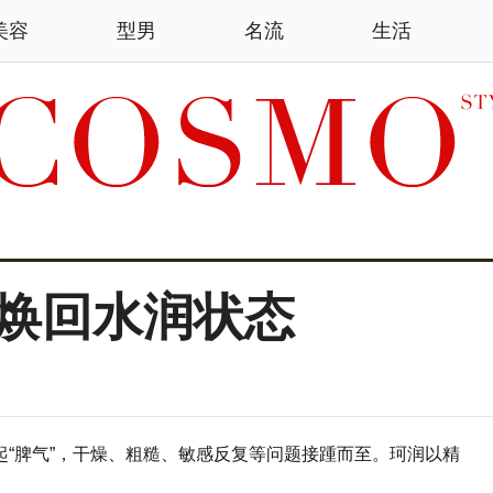
美容
型男
名流
生活
焕回水润状态
“脾气”，干燥、粗糙、敏感反复等问题接踵而至。珂润以精