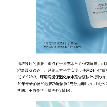
清洁过后的肌肤，重点在于补充水分并强韧屏障。珂
湿舒缓双管齐下。经第三方科学实测，使用24小时后肌
低18.97%3
。
珂润润浸保湿化妆水
蕴含蓝桉叶提取物
40年专研的
神经酰胺功能物质4充分滋养肌肤，
呵护
季期、不再畏惧干燥等外部刺激。