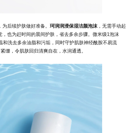
，为后续护肤做好准备。
珂润润浸
保湿洁颜泡沫
，
无需手动起
党，也为赶时间的晨间护肤，省去多余步骤。
微米级1泡沫
温和
洗去多余油脂和污垢，同时守护肌肤神经酰胺不易流
不紧绷，令肌肤回归清爽自在，水润通透。