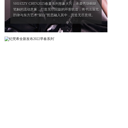
SHIATZY CHEN2025春夏系列形象大片，承袭秀场蜿蜒
笔触的流动意象，打造无尽回旋的环形轨道，将书法落笔
韵律与东方艺术“留白”哲思融入其中，营造无尽意境。
'
'