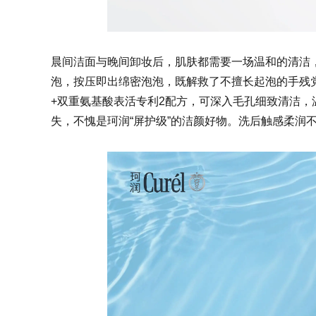
晨间洁面与晚间卸妆后，
肌肤都需要一场温和的清洁
泡，按压即出绵密泡泡，既解救了不擅长起泡的手残
+双重氨基酸表活专利2配方，可深入毛孔细致清洁，
失，不愧是珂润“屏护级”的洁颜好物。洗后触感柔润