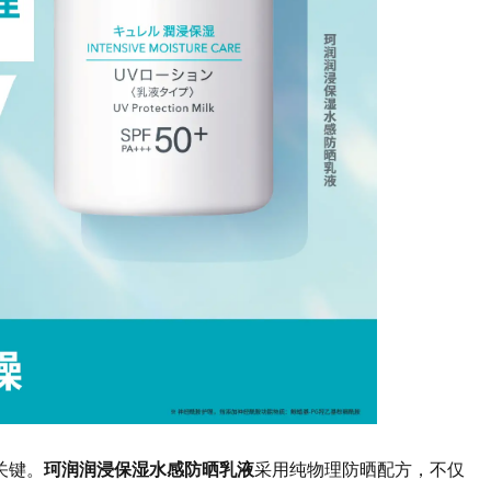
关键。
珂润润浸保湿水感防晒乳液
采用纯物理防晒配方，不仅