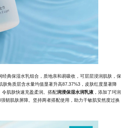
润经典保湿水乳组合，质地亲和易吸收，可层层浸润肌肤，
保
肤角质层含水量均值显著升高87.37%3，皮肤红度显著降
，令肌肤快速充盈柔润
。
搭配
润浸保湿水润乳液
，添加了珂润
和强韧肌肤屏障。坚持两者搭配使用，助力干敏肌安然度过换