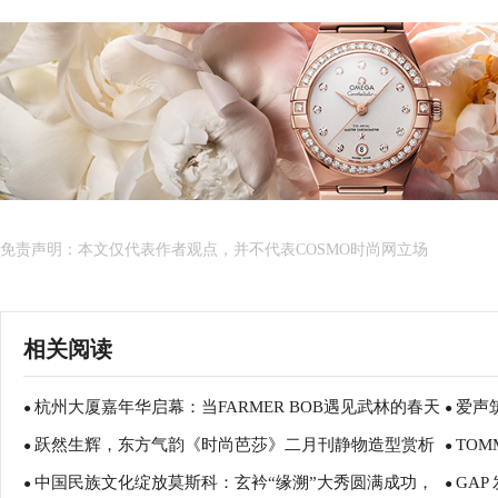
免责声明：本文仅代表作者观点，并不代表COSMO时尚网立场
相关阅读
杭州大厦嘉年华启幕：当FARMER BOB遇见武林的春天
爱声
●
●
跃然生辉，东方气韵《时尚芭莎》二月刊静物造型赏析
TOM
●
●
中国民族文化绽放莫斯科：玄衿“缘溯”大秀圆满成功，
GAP
●
势,宣布
●