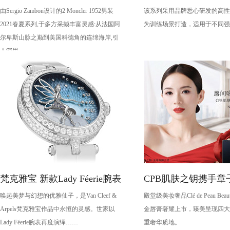
由Sergio Zambon设计的2 Moncler 1952男装
该系列采用品牌悉心研发的高性
春夏系列
备
2021春夏系列,于多方采撷丰富灵感:从法国阿
为训练场景打造，适用于不同强
尔卑斯山脉之巅到美国科德角的连绵海岸,引
人深思。
梵克雅宝 新款Lady Féerie腕表
CPB肌肤之钥携手章
唤起美梦与幻想的优雅仙子，是Van Cleef &
殿堂级美妆奢品Clé de Peau Be
演绎琉金唇膏大片
Arpels梵克雅宝作品中永恒的灵感。世家以
金唇膏奢耀上市，臻美呈现四大
Lady Féerie腕表再度演绎……
重奢华质地。