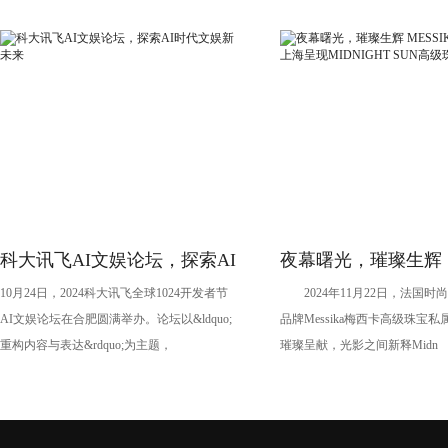
科大讯飞AI文娱论坛，探索AI
夜幕曙光，璀璨生辉
10月24日，2024科大讯飞全球1024开发者节
2024年11月22日，法国时
时代文娱新未来
MESSIKA梅西卡于
AI文娱论坛在合肥圆满举办。论坛以&ldquo;
品牌Messika梅西卡高级珠宝
MIDNIGHT SUN
重构内容与表达&rdquo;为主题，
璀璨呈献，光影之间新释Midn
新作