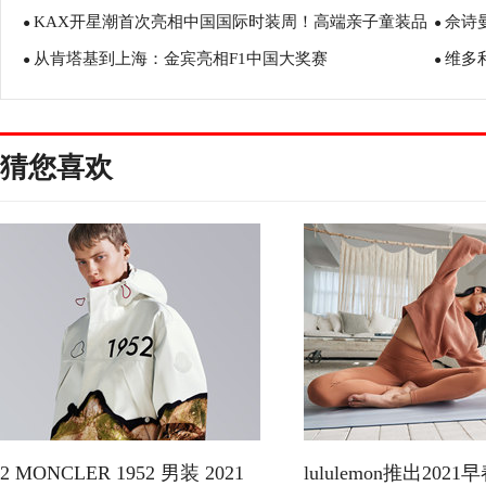
KAX开星潮首次亮相中国国际时装周！高端亲子童装品
佘诗
以服装为媒转译东方美学
●
达和成
●
从肯塔基到上海：金宾亮相F1中国大奖赛
维多
牌“圈粉无数”
●
●
夏日灵
猜您喜欢
2 MONCLER 1952 男装 2021
lululemon推出202