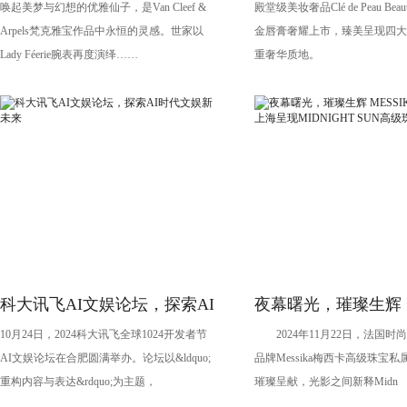
唤起美梦与幻想的优雅仙子，是Van Cleef &
殿堂级美妆奢品Clé de Peau Be
演绎琉金唇膏大片
Arpels梵克雅宝作品中永恒的灵感。世家以
金唇膏奢耀上市，臻美呈现四大
Lady Féerie腕表再度演绎……
重奢华质地。
科大讯飞AI文娱论坛，探索AI
夜幕曙光，璀璨生辉
10月24日，2024科大讯飞全球1024开发者节
2024年11月22日，法国时
时代文娱新未来
MESSIKA梅西卡于
AI文娱论坛在合肥圆满举办。论坛以&ldquo;
品牌Messika梅西卡高级珠宝
MIDNIGHT SUN
重构内容与表达&rdquo;为主题，
璀璨呈献，光影之间新释Midn