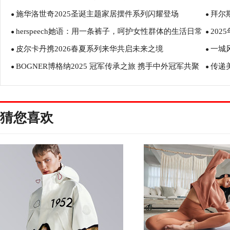
施华洛世奇2025圣诞主题家居摆件系列闪耀登场
拜尔
●
米兰足
●
herspeech她语：用一条裤子，呵护女性群体的生活日常
20
●
式发布
●
皮尔卡丹携2026春夏系列来华共启未来之境
一城
●
据认证
●
BOGNER博格纳2025 冠军传承之旅 携手中外冠军共聚
传递
●
●
松花湖 让冠军精神在雪域永续传承
猜您喜欢