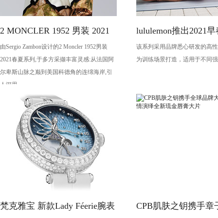
2 MONCLER 1952 男装 2021
lululemon推出202
由Sergio Zambon设计的2 Moncler 1952男装
该系列采用品牌悉心研发的高性
春夏系列
备
2021春夏系列,于多方采撷丰富灵感:从法国阿
为训练场景打造，适用于不同强
尔卑斯山脉之巅到美国科德角的连绵海岸,引
人深思。
梵克雅宝 新款Lady Féerie腕表
CPB肌肤之钥携手章