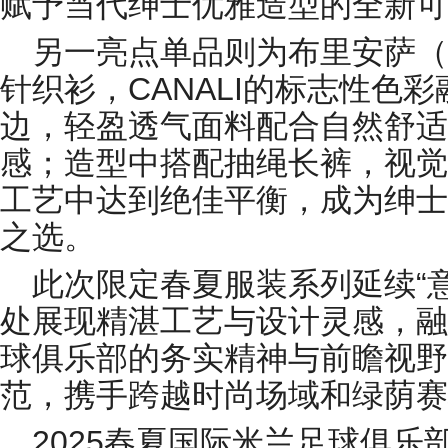
赋予当代绅士优雅造型的全新可
另一亮点单品则为布里安萨（B
针织衫，CANALI的标志性色
边，轻盈透气面料配合自然舒适
感；造型中搭配抽绳长裤，视觉
工艺中达到绝佳平衡，成为绅士
之选。
此次限定春夏服装系列延续“
处展现精湛工艺与设计灵感，融汇
球俱乐部的务实精神与前瞻视野
范，携手跨越时尚场域和绿荫赛
2025春夏国际米兰足球俱