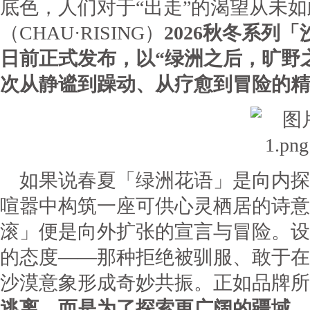
底色，人们对于“出走”的渴望从未
（CHAU·RISING）
2026秋冬系列「沙
日前正式发布，以“绿洲之后，旷野
次从静谧到躁动、从疗愈到冒险的精
如果说春夏「绿洲花语」是向内探
喧嚣中构筑一座可供心灵栖居的诗意
滚」便是向外扩张的宣言与冒险。设
的态度——那种拒绝被驯服、敢于在
沙漠意象形成奇妙共振。正如品牌所
逃离，而是为了探索更广阔的疆域。