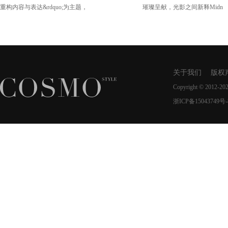
MIDNIGHT SUN
重构内容与表达&rdquo;为主题，
璀璨呈献，光影之间新释Midn
新作
关于我们
版权
Copyright © 2012-20
浙ICP备15043749号