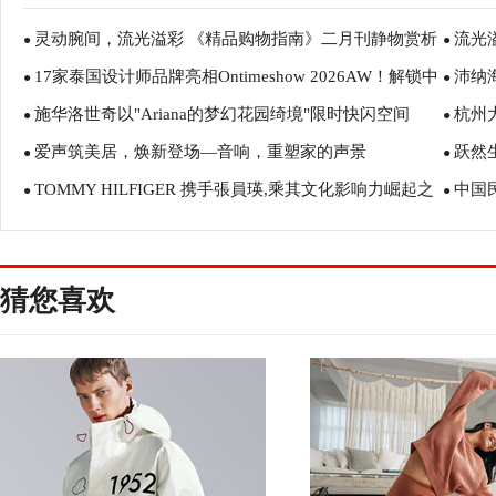
灵动腕间，流光溢彩 《精品购物指南》二月刊静物赏析
流光
●
●
17家泰国设计师品牌亮相Ontimeshow 2026AW！解锁中
沛纳海
●
●
施华洛世奇以"Ariana的梦幻花园绮境"限时快闪空间
杭州
泰时尚交流新图景
●
迎来首
●
爱声筑美居，焕新登场—音响，重塑家的声景
跃然
"晶"彩呈现全新联名胶囊系列
●
●
TOMMY HILFIGER 携手張員瑛,乘其文化影响力崛起之
中国
●
●
势,宣布其出演TOMMY JEANS 2026春季广告大片
以服装
猜您喜欢