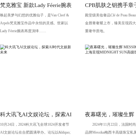
梵克雅宝 新款Lady Féerie腕表
CPB肌肤之钥携手章
唤起美梦与幻想的优雅仙子，是Van Cleef &
殿堂级美妆奢品Clé de Peau Be
演绎琉金唇膏大片
Arpels梵克雅宝作品中永恒的灵感。世家以
金唇膏奢耀上市，臻美呈现四大
Lady Féerie腕表再度演绎……
重奢华质地。
科大讯飞AI文娱论坛，探索AI
夜幕曙光，璀璨生辉
10月24日，2024科大讯飞全球1024开发者节
2024年11月22日，法国时
时代文娱新未来
MESSIKA梅西卡于
AI文娱论坛在合肥圆满举办。论坛以&ldquo;
品牌Messika梅西卡高级珠宝