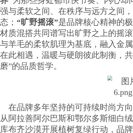
界”
为那些身处都市快节奏、内心却
强与柔软之间、在秩序与远方之间，
态；
“旷野摇滚”
是品牌核心精神的极
材质混搭共同谱写出旷野之上的摇滚
与羊毛的柔软肌理为基底，融入金属
在此相遇，温暖与硬朗彼此制衡，共
磨”的品质哲学。
在品牌多年坚持的可持续时尚方向
从阿拉善阿尔巴斯和鄂尔多斯细白绒
库布齐沙漠开展植树复绿行动，品牌