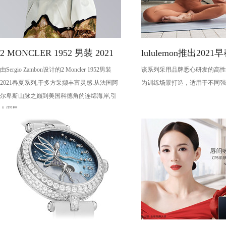
2 MONCLER 1952 男装 2021
lululemon推出202
由Sergio Zambon设计的2 Moncler 1952男装
该系列采用品牌悉心研发的高性
春夏系列
备
2021春夏系列,于多方采撷丰富灵感:从法国阿
为训练场景打造，适用于不同强
尔卑斯山脉之巅到美国科德角的连绵海岸,引
人深思。