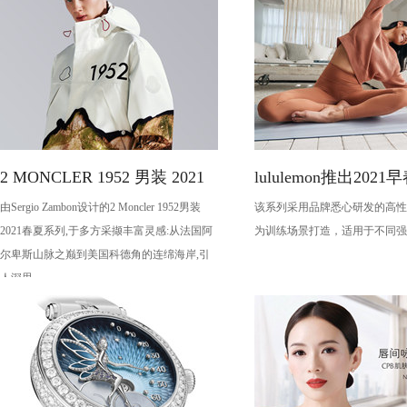
2 MONCLER 1952 男装 2021
lululemon推出202
由Sergio Zambon设计的2 Moncler 1952男装
该系列采用品牌悉心研发的高性
春夏系列
备
2021春夏系列,于多方采撷丰富灵感:从法国阿
为训练场景打造，适用于不同强
尔卑斯山脉之巅到美国科德角的连绵海岸,引
人深思。