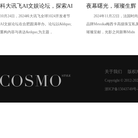
科大讯飞AI文娱论坛，探索AI
夜幕曙光，璀璨生辉
10月24日，2024科大讯飞全球1024开发者节
2024年11月22日，法国时
时代文娱新未来
MESSIKA梅西卡于
AI文娱论坛在合肥圆满举办。论坛以&ldquo;
品牌Messika梅西卡高级珠宝
MIDNIGHT SUN
重构内容与表达&rdquo;为主题，
璀璨呈献，光影之间新释Midn
新作
关于我们
版权
Copyright © 2012-20
浙ICP备15043749号