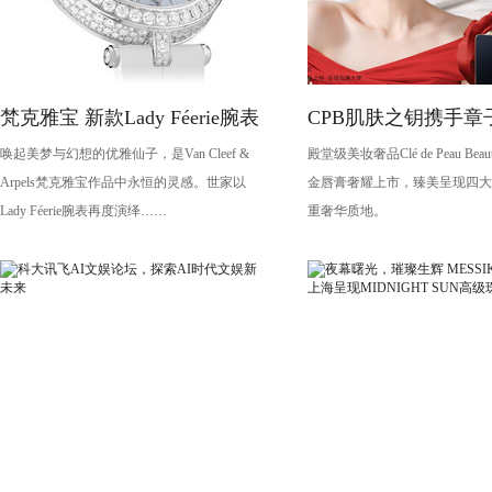
梵克雅宝 新款Lady Féerie腕表
CPB肌肤之钥携手章
唤起美梦与幻想的优雅仙子，是Van Cleef &
殿堂级美妆奢品Clé de Peau Be
演绎琉金唇膏大片
Arpels梵克雅宝作品中永恒的灵感。世家以
金唇膏奢耀上市，臻美呈现四大
Lady Féerie腕表再度演绎……
重奢华质地。