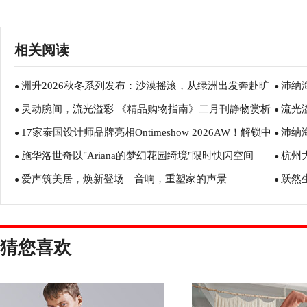
相关阅读
洲升2026秋冬系列发布：沙漠摇滚，从绿洲出发奔赴旷
沛纳
●
●
灵动腕间，流光溢彩 《精品购物指南》二月刊静物赏析
流光
野
●
别版腕表
●
17家泰国设计师品牌亮相Ontimeshow 2026AW！解锁中
沛纳海
●
●
施华洛世奇以"Ariana的梦幻花园绮境"限时快闪空间
杭州
泰时尚交流新图景
●
迎来首
●
爱声筑美居，焕新登场—音响，重塑家的声景
跃然
"晶"彩呈现全新联名胶囊系列
●
●
猜您喜欢